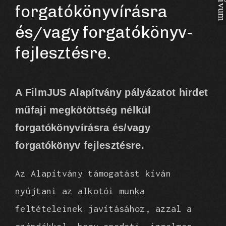
forgatókönyvírásra
és/vagy forgatókönyv-
fejlesztésre.
A FilmJUS Alapítvány pályázatot hirdet
műfaji megkötöttség nélkül
forgatókönyvírásra és/vagy
forgatókönyv fejlesztésre.
Az Alapítvány támogatást kíván
nyújtani az alkotói munka
feltételeinek javításához, azzal a