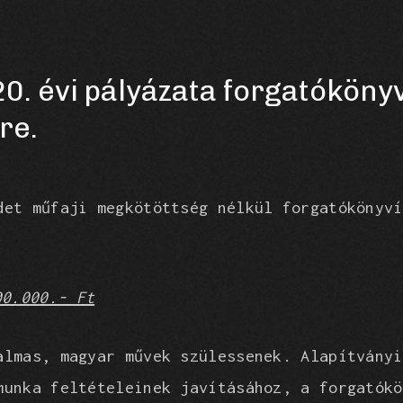
20. évi pályázata forgatókön
re.
det műfaji megkötöttség nélkül forgatókönyví
00.000.- Ft
almas, magyar művek szülessenek. Alapítványi
munka feltételeinek javításához, a forgatókö