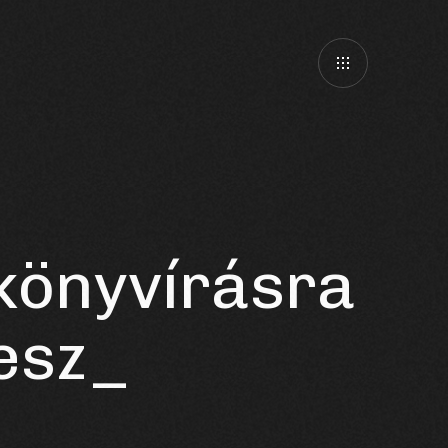
ókönyvírásra
esztésre