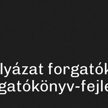
ályázat forgat
gatókönyv-fejl