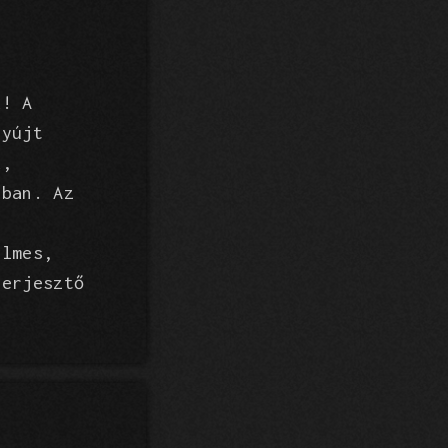
k! A
nyújt
k,
ában. Az
ilmes,
terjesztő