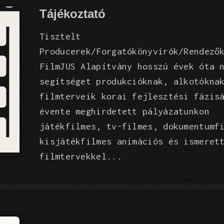
Tájékoztató
Tisztelt
Producerek/Forgatókönyvírók/Rendező
FilmJUS Alapítvány hosszú évek óta 
segítséget produkcióknak, alkotókna
filmterveik korai fejlesztési fázis
évente meghirdetett pályázatunkon
játékfilmes, tv-filmes, dokumentumf
kisjátékfilmes animációs és ismeret
filmtervekkel...