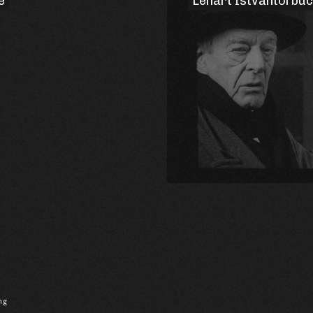
e
Lénárt Istvántól bú
ng