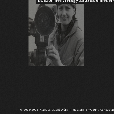
Böszörményi Nagy Zsuzsa emlékér
© 2001-2026 FilmJUS Alapítvány | design: SkyCourt Consulti