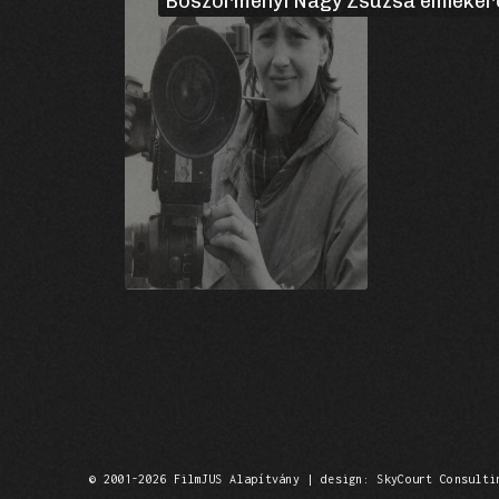
Böszörményi Nagy Zsuzsa emlékér
© 2001-2026 FilmJUS Alapítvány | design: SkyCourt Consulti