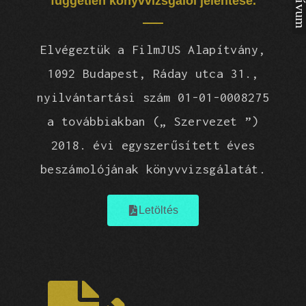
független könyvvizsgálói jelentése.
Elvégeztük a FilmJUS Alapítvány,
1092 Budapest, Rád
ay utca 31.,
nyilvántartási szám 01-01-0008275
a to
vábbiakban („ Szervezet ”)
2018. évi egyszer
ű
sített éves
beszámolójának könyvvizsgálatát
.
Letöltés