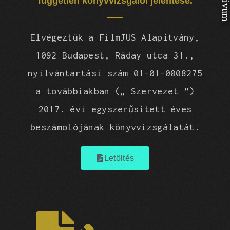
független könyvvizsgálói jelentése.
Elvégeztük a FilmJUS Alapítvány,
1092 Budapest, Rád
ay utca 31.,
nyilvántartási szám 01-01-0008275
a to
vábbiakban („ Szervezet ”)
2017. évi egyszer
ű
sített éves
beszámolójának könyvvizsgálatát
.
Letöltés