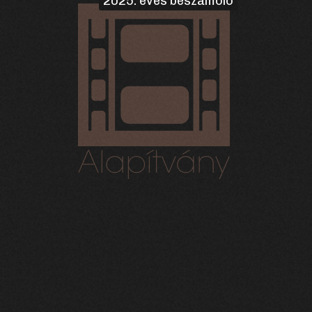
2025. éves beszámoló