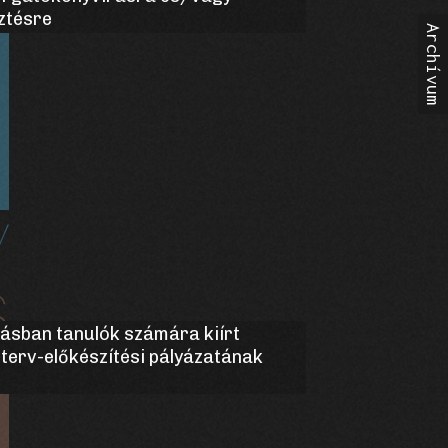
ztésre
tásban tanulók számára kiírt
mterv-előkészítési pályázatának