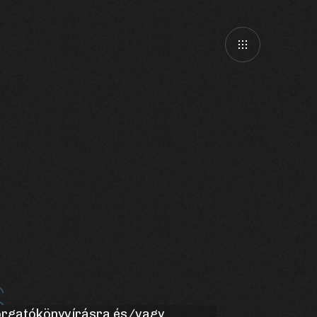
forgatókönyvírásra és/vagy