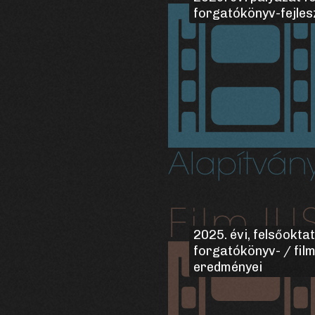
forgatókönyv-fejles
2025. évi, felsőokta
forgatókönyv- / fil
eredményei