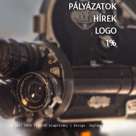
PÁLYÁZATOK
HÍREK
LOGO
1%
© 2001-2026 FilmJUS Alapítvány | design: SkyCourt Consulting